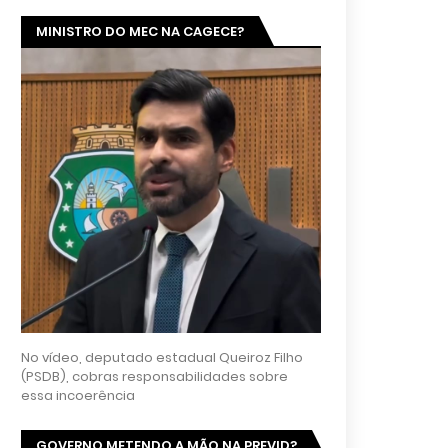
MINISTRO DO MEC NA CAGECE?
No vídeo, deputado estadual Queiroz Filho
(PSDB), cobras responsabilidades sobre
essa incoerência
GOVERNO METENDO A MÃO NA PREVID?