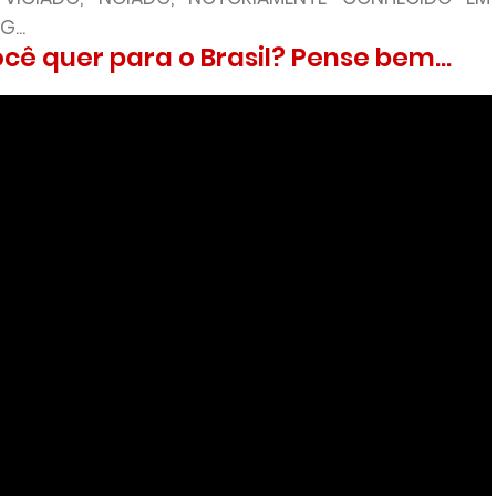
...
cê quer para o Brasil? Pense bem...