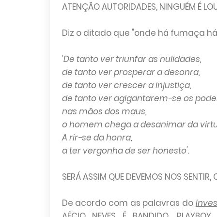
ATENÇÃO AUTORIDADES, NINGUÉM É LO
Diz o ditado que "onde há fumaça há
'De tanto ver triunfar as nulidades,
de tanto ver prosperar a desonra,
de tanto ver crescer a injustiça,
de tanto ver agigantarem-se os pode
nas mãos dos maus,
o homem chega a desanimar da virtu
A rir-se da honra,
a ter vergonha de ser honesto'.
SERÁ ASSIM QUE DEVEMOS NOS SENTIR, C
De acordo com as palavras do
Inves
AÉCIO NEVES É BANDIDO, PLAYBOY,