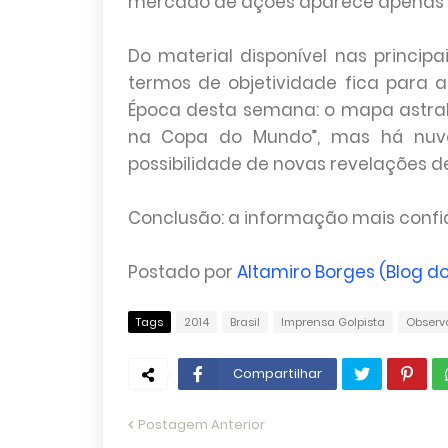
mercado de ações aparece apenas n
Do material disponível nas princip
termos de objetividade fica para 
Época desta semana: o mapa astral 
na Copa do Mundo”, mas há nuven
possibilidade de novas revelações 
Conclusão: a informação mais confi
Postado por
Altamiro Borges (Blog do
Tags
2014
Brasil
Imprensa Golpista
Observ
Compartilhar
Postagem Anterior