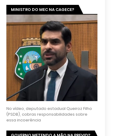
MINISTRO DO MEC NA CAGECE?
No vídeo, deputado estadual Queiroz Filho
(PSDB), cobras responsabilidades sobre
essa incoerência
GOVERNO METENDO A MÃO NA PREVID?