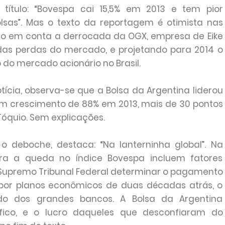
título: “Bovespa cai 15,5% em 2013 e tem pior
lsas”. Mas o texto da reportagem é otimista nas
ndo em conta a derrocada da OGX, empresa de Eike
 das perdas do mercado, e projetando para 2014 o
 do mercado acionário no Brasil.
ícia, observa-se que a Bolsa da Argentina liderou
 crescimento de 88% em 2013, mais de 30 pontos
óquio. Sem explicações.
o deboche, destaca: “Na lanterninha global”. Na
ara a queda no índice Bovespa incluem fatores
 o Supremo Tribunal Federal determinar o pagamento
 por planos econômicos de duas décadas atrás, o
o dos grandes bancos. A Bolsa da Argentina
ico, e o lucro daqueles que desconfiaram do