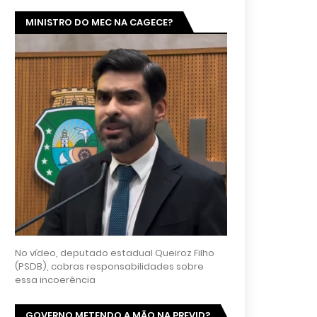
MINISTRO DO MEC NA CAGECE?
No vídeo, deputado estadual Queiroz Filho
(PSDB), cobras responsabilidades sobre
essa incoerência
GOVERNO METENDO A MÃO NA PREVID?