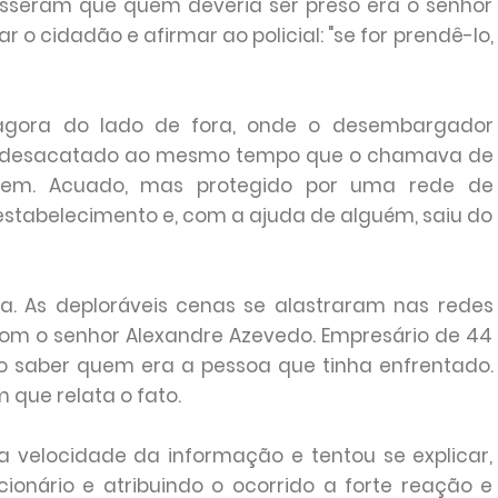
disseram que quem deveria ser preso era o senhor
 o cidadão e afirmar ao policial: "se for prendê-lo,
 agora do lado de fora, onde o desembargador
do desacatado ao mesmo tempo que o chamava de
dem. Acuado, mas protegido por uma rede de
 estabelecimento e, com a ajuda de alguém, saiu do
ia. As deploráveis cenas se alastraram nas redes
 com o senhor Alexandre Azevedo. Empresário de 44
io saber quem era a pessoa que tinha enfrentado.
 que relata o fato.
 velocidade da informação e tentou se explicar,
ionário e atribuindo o ocorrido a forte reação e