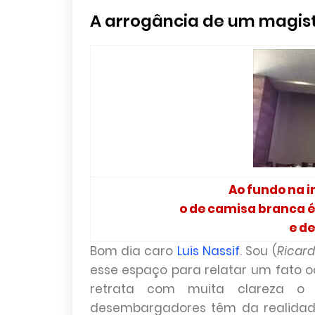
A arrogância de um magist
Ao fundo na 
o de camisa branca é
e d
Bom dia caro
Luis Nassif
. Sou (
Ricar
esse espaço para relatar um fato o
retrata com muita clareza o
desembargadores têm da realidade