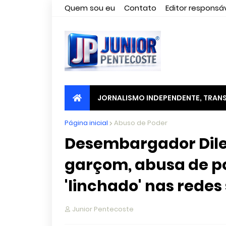
Quem sou eu
Contato
Editor responsáv
JORNALISMO INDEPENDENTE, TRANS
Página inicial
Abuso de Poder
Desembargador Dil
garçom, abusa de p
'linchado' nas redes 
Junior Pentecoste