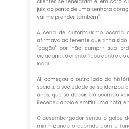
clientes se rebelaram e, em coro, 
juiz, ao ponto de uma senhora abraçar
vai me prender também".
A cena de autoritarismo ocorria
afirmava ao tenente que tinha si
"cagão" por não cumprir sua or
cidadania, o cliente ficou dentro do
local.
Aí, começou o outro lado da histór
sociais, a sociedade se solidarizou
anos, que só depois do ocorrido ve
Recebeu apoio e emitiu uma nota, em
O desembargador sentiu o golpe da
minimizando o ocorrido com o func