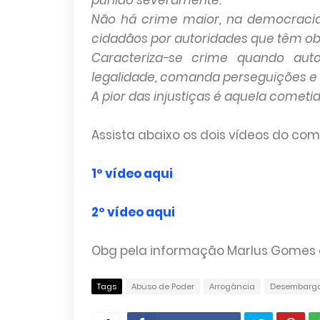
punido severamente.
Não há crime maior, na democracia,
cidadãos por autoridades que têm obr
Caracteriza-se crime quando aut
legalidade, comanda perseguições e
A pior das injustiças é aquela cometi
Assista abaixo os dois vídeos do c
1º vídeo aqui
2º vídeo aqui
Obg pela informação Marlus Gomes e 
Tags
Abuso de Poder
Arrogância
Desembarga