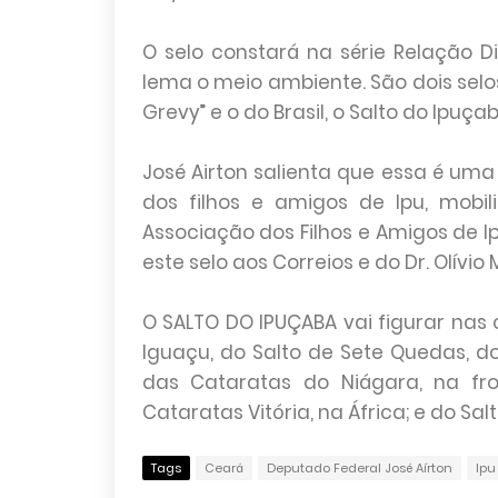
O selo constará na série Relação 
lema o meio ambiente. São dois selos
Grevy” e o do Brasil, o Salto do Ipuçab
José Airton salienta que essa é u
dos filhos e amigos de Ipu, mobi
Associação dos Filhos e Amigos de Ip
este selo aos Correios e do Dr. Olívio
O SALTO DO IPUÇABA vai figurar nas 
Iguaçu, do Salto de Sete Quedas, do S
das Cataratas do Niágara, na fr
Cataratas Vitória, na África; e do Sa
Tags
Ceará
Deputado Federal José Aírton
Ipu