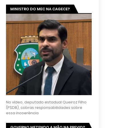
MINISTRO DO MEC NA CAGECE?
No vídeo, deputado estadual Queiroz Filho
(PSDB), cobras responsabilidades sobre
essa incoerência
GOVERNO METENDO A MÃO NA PREVID?