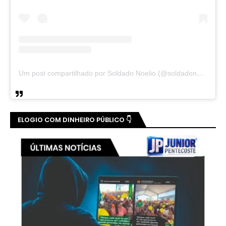
Um post compartilhado por Soldado Noelio (@soldadonoelio)
ELOGIO COM DINHEIRO PÚBLICO 👇