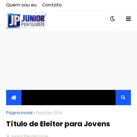
Quem sou eu
Contato
Editor responsável, jornalista Clovis Almeida.
Página inicial
JORNALISMO INDEPENDENTE, TRANSPARENTE E
Eleições 2014
Título de Eleitor para Jovens
CRÍTICO
Junior Pentecoste