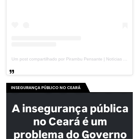
Um post compartilhado por Pirambu Pensante | Notícias & Entretenimento (@pirambupensante)
INSEGURANÇA PÚBLICO NO CEARÁ