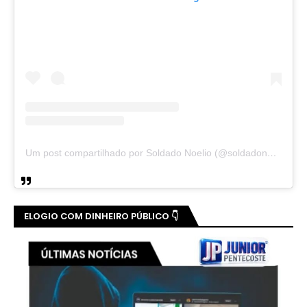
Um post compartilhado por Soldado Noelio (@soldadonoelio)
ELOGIO COM DINHEIRO PÚBLICO 👇