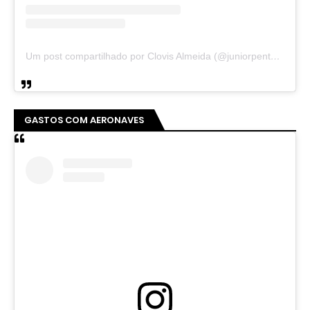
Um post compartilhado por Clovis Almeida (@juniorpentecoste01)
GASTOS COM AERONAVES