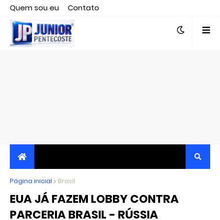
Quem sou eu
Contato
Editor responsável, jornalista Clovis Almeida.
Página inicial
JORNALISMO INDEPENDENTE, TRANSPARENTE E
Brasil
EUA JÁ FAZEM LOBBY CONTRA
CRÍTICO
PARCERIA BRASIL - RÚSSIA