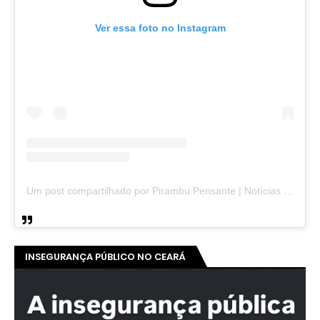
Ver essa foto no Instagram
Um post compartilhado por Pirambu Pensante | Notícias & Entretenimento (@pirambupensante)
INSEGURANÇA PÚBLICO NO CEARÁ