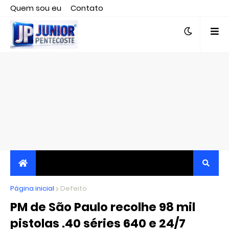
Quem sou eu
Contato
Editor responsável, jornalista Clovis Almeida.
Página inicial
JORNALISMO INDEPENDENTE, TRANSPARENTE E
Defeito
PM de São Paulo recolhe 98 mil
CRÍTICO