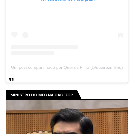
Um post compartilhado por Queiroz Filho (@queirozmfilho)
MINISTRO DO MEC NA CAGECE?