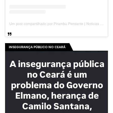
Um post compartilhado por Pirambu Pensante | Notícias & Entretenimento (@pirambupensante)
INSEGURANÇA PÚBLICO NO CEARÁ