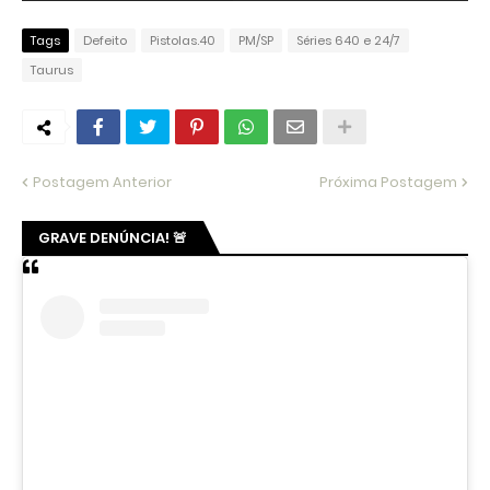
Tags
Defeito
Pistolas.40
PM/SP
Séries 640 e 24/7
Taurus
Postagem Anterior
Próxima Postagem
GRAVE DENÚNCIA! 🚨