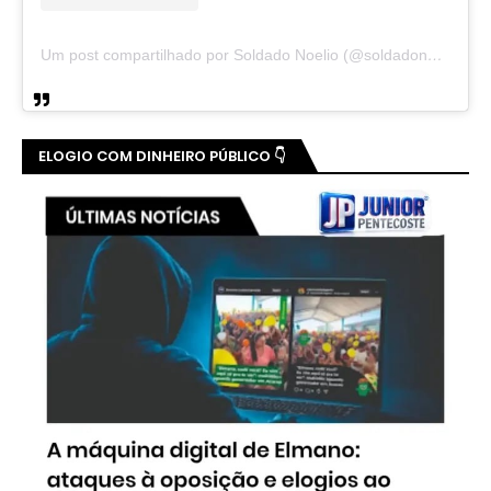
Um post compartilhado por Soldado Noelio (@soldadonoelio)
ELOGIO COM DINHEIRO PÚBLICO 👇