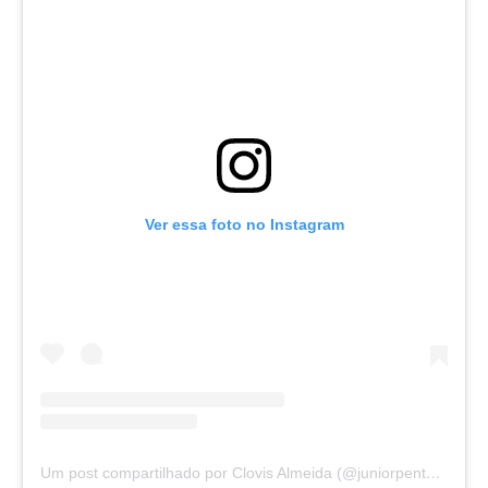
Ver essa foto no Instagram
Um post compartilhado por Clovis Almeida (@juniorpentecoste01)