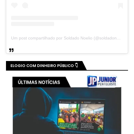
Um post compartilhado por Soldado Noelio (@soldadonoelio)
ELOGIO COM DINHEIRO PÚBLICO 👇