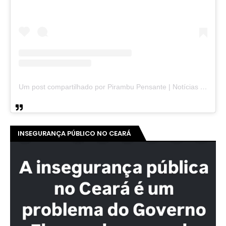
Um post compartilhado por Pirambu Pensante | Notícias & Entretenimento (@pirambupensante)
INSEGURANÇA PÚBLICO NO CEARÁ