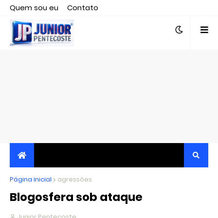
Quem sou eu
Contato
Editor responsável, jornalista Clovis Almeida.
Página inicial
JORNALISMO INDEPENDENTE, TRANSPARENTE E
agressões
Blogosfera sob ataque
CRÍTICO
Junior Pentecoste