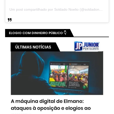
Um post compartilhado por Soldado Noelio (@soldadonoelio)
ELOGIO COM DINHEIRO PÚBLICO 👇