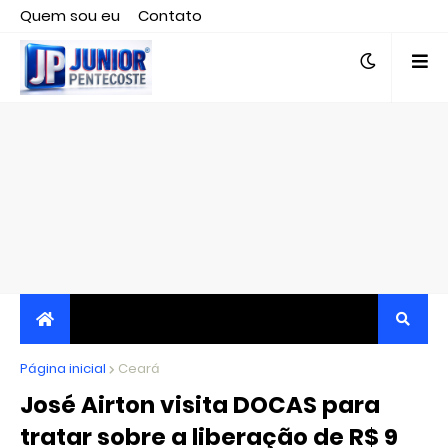
Quem sou eu
Contato
Editor responsável, jornalista Clovis Almeida.
Página inicial
JORNALISMO INDEPENDENTE, TRANSPARENTE E
Ceará
José Airton visita DOCAS para
CRÍTICO
tratar sobre a liberação de R$ 9