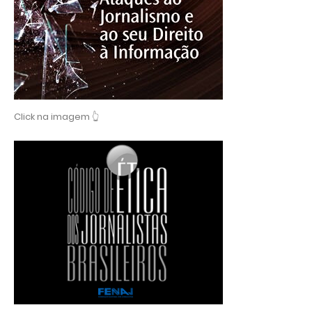
Click na imagem 👆