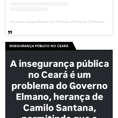
Um post compartilhado por Pirambu Pensante | Notícias & Entretenimento (@pirambupensante)
INSEGURANÇA PÚBLICO NO CEARÁ