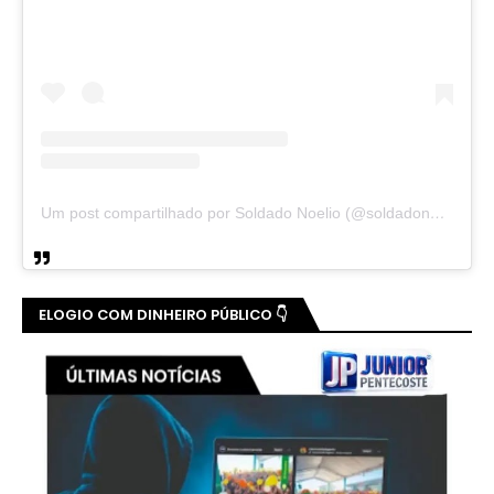
Um post compartilhado por Soldado Noelio (@soldadonoelio)
ELOGIO COM DINHEIRO PÚBLICO 👇