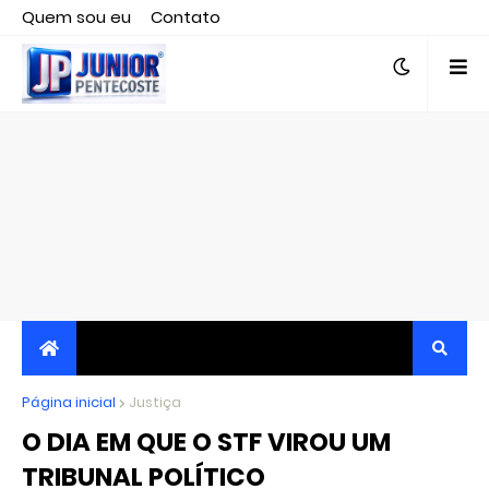
Quem sou eu
Contato
Editor responsável, jornalista Clovis Almeida.
Página inicial
JORNALISMO INDEPENDENTE, TRANSPARENTE E
Justiça
O DIA EM QUE O STF VIROU UM
CRÍTICO
TRIBUNAL POLÍTICO