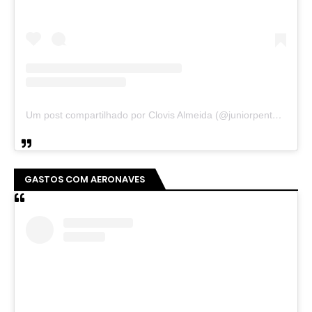
Um post compartilhado por Clovis Almeida (@juniorpentecoste01)
GASTOS COM AERONAVES