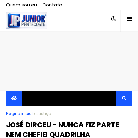
Quem sou eu
Contato
Editor responsável, jornalista Clovis Almeida.
Página inicial
JORNALISMO INDEPENDENTE, TRANSPARENTE E
Justiça
JOSÉ DIRCEU - NUNCA FIZ PARTE
CRÍTICO
NEM CHEFIEI QUADRILHA