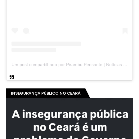
Um post compartilhado por Pirambu Pensante | Notícias & Entretenimento (@pirambupensante)
INSEGURANÇA PÚBLICO NO CEARÁ