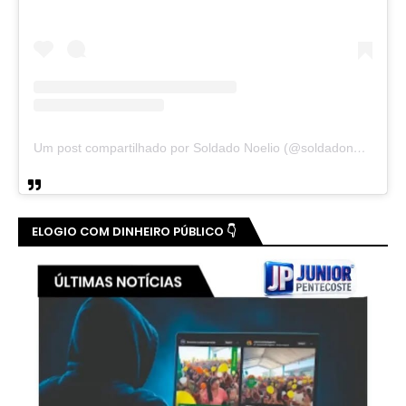
Um post compartilhado por Soldado Noelio (@soldadonoelio)
ELOGIO COM DINHEIRO PÚBLICO 👇