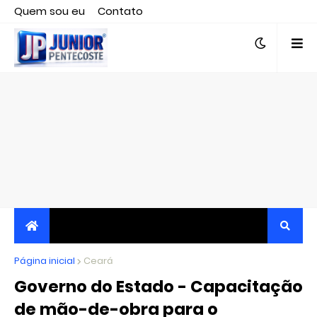
Quem sou eu
Contato
Editor responsável, jornalista Clovis Almeida.
Página inicial
JORNALISMO INDEPENDENTE, TRANSPARENTE E
Ceará
Governo do Estado - Capacitação
CRÍTICO
de mão-de-obra para o