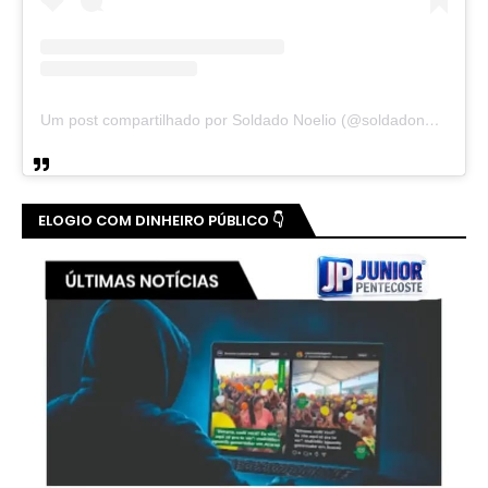
Um post compartilhado por Soldado Noelio (@soldadonoelio)
ELOGIO COM DINHEIRO PÚBLICO 👇