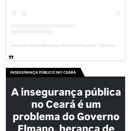
Um post compartilhado por Pirambu Pensante | Notícias & Entretenimento (@pirambupensante)
INSEGURANÇA PÚBLICO NO CEARÁ