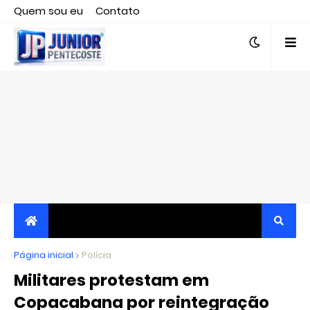
Quem sou eu
Contato
Editor responsável, jornalista Clovis Almeida.
Página inicial
JORNALISMO INDEPENDENTE, TRANSPARENTE E
Polícia
Militares protestam em
CRÍTICO
Copacabana por reintegração