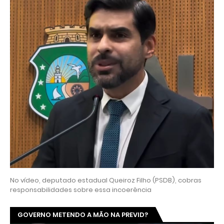
No vídeo, deputado estadual Queiroz Filho (PSDB), cobras
responsabilidades sobre essa incoerência
GOVERNO METENDO A MÃO NA PREVID?