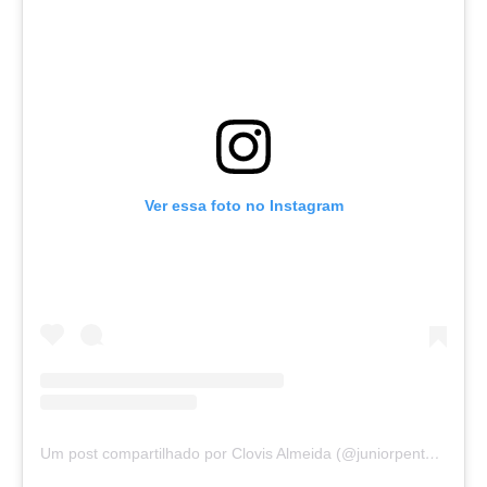
Ver essa foto no Instagram
Um post compartilhado por Clovis Almeida (@juniorpentecoste01)