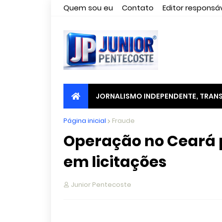
Quem sou eu
Contato
Editor responsáv
JORNALISMO INDEPENDENTE, TRANS
Página inicial
Fraude
Operação no Ceará 
em licitações
Junior Pentecoste