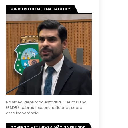
MINISTRO DO MEC NA CAGECE?
No vídeo, deputado estadual Queiroz Filho
(PSDB), cobras responsabilidades sobre
essa incoerência
GOVERNO METENDO A MÃO NA PREVID?