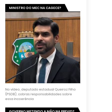
MINISTRO DO MEC NA CAGECE?
No vídeo, deputado estadual Queiroz Filho
(PSDB), cobras responsabilidades sobre
essa incoerência
GOVERNO METENDO A MÃO NA PREVID?