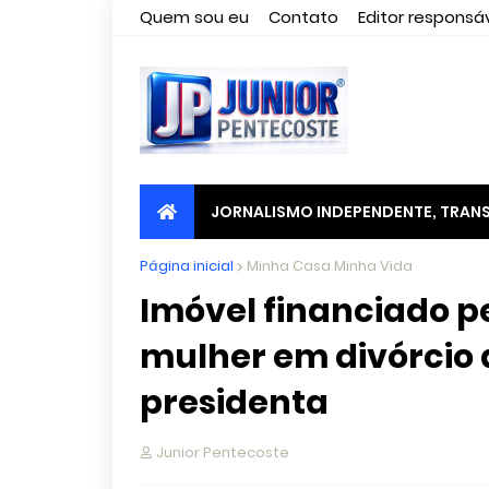
Quem sou eu
Contato
Editor responsáv
JORNALISMO INDEPENDENTE, TRANS
Página inicial
Minha Casa Minha Vida
Imóvel financiado p
mulher em divórcio
presidenta
Junior Pentecoste