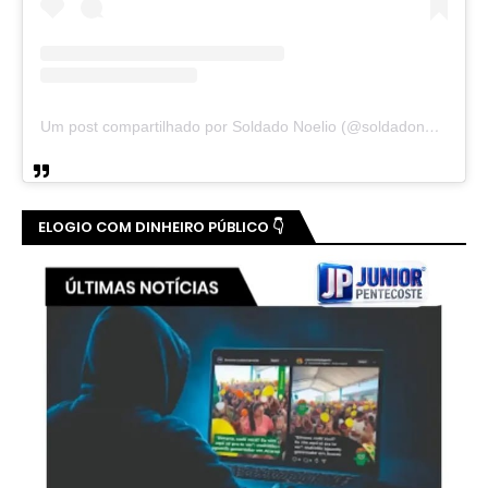
Um post compartilhado por Soldado Noelio (@soldadonoelio)
ELOGIO COM DINHEIRO PÚBLICO 👇