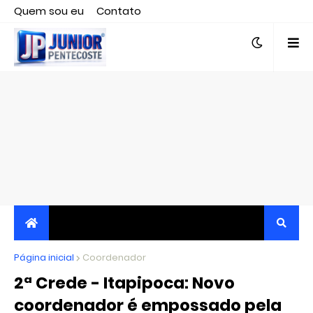
Quem sou eu
Contato
Editor responsável, jornalista Clovis Almeida.
Página inicial
JORNALISMO INDEPENDENTE, TRANSPARENTE E
Coordenador
2ª Crede - Itapipoca: Novo
CRÍTICO
coordenador é empossado pela