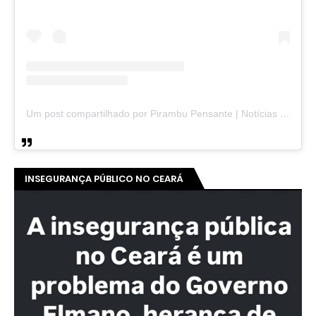
Um post compartilhado por Pirambu Pensante | Notícias & Entretenimento (@pirambupensante)
INSEGURANÇA PÚBLICO NO CEARÁ