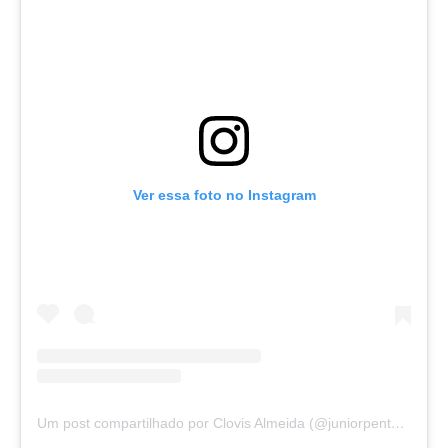
Ver essa foto no Instagram
Um post compartilhado por Clovis Almeida (@juniorpentecoste01)