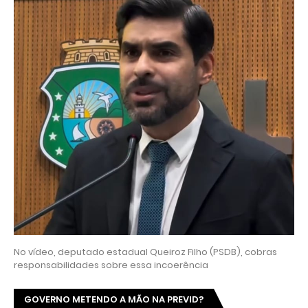
No vídeo, deputado estadual Queiroz Filho (PSDB), cobras
responsabilidades sobre essa incoerência
GOVERNO METENDO A MÃO NA PREVID?