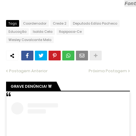
Fon
Tags
Coordenador
Crede 2
Deputado Edísio Pacheco
Educação
Isolda Cela
Itapipoca-Ce
Wesley Cavalcante Melo
Postagem Anterior
Próxima Postagem
GRAVE DENÚNCIA! 🚨