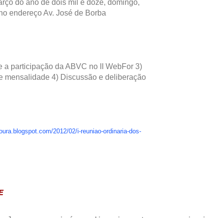
arço do ano de dois mil e doze, domingo,
 no endereço Av. José de Borba
re a participação da ABVC no II WebFor 3)
e mensalidade 4) Discussão
e deliberação
ura.blogspot.com/2012/02/i-reuniao-ordinaria-dos-
E