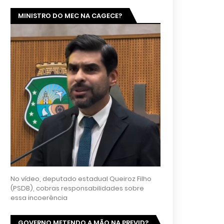
MINISTRO DO MEC NA CAGECE?
No vídeo, deputado estadual Queiroz Filho
(PSDB), cobras responsabilidades sobre
essa incoerência
GOVERNO METENDO A MÃO NA PREVID?