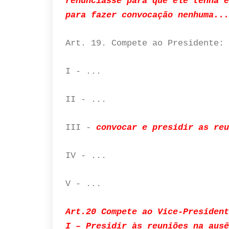
renunciasse para que ele tenha e
para fazer convocação nenhuma...
Art. 19. Compete ao Presidente:
I - ...
II - ...
III -
convocar e presidir as reu
IV - ...
V - ...
Art.20 Compete ao Vice-President
I – Presidir às reuniões na ausê