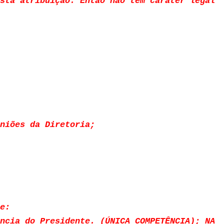
sta atribuição. Então não tem caráter legal
niões da Diretoria;
e:
ncia do Presidente. (ÚNICA COMPETÊNCIA); NA