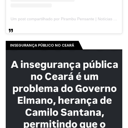
Um post compartilhado por Pirambu Pensante | Notícias & Entretenimento (@pirambupensante)
INSEGURANÇA PÚBLICO NO CEARÁ