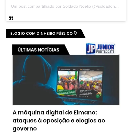
Um post compartilhado por Soldado Noelio (@soldadonoelio)
ELOGIO COM DINHEIRO PÚBLICO 👇