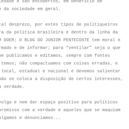
iedade e são encobertos, em benefício de
e da sociedade em geral.
tal desprezo, por estes tipos de politiqueiros
ra da política brasileira e dentro da linha da
M DOER; O BLOG DO JUNIOR PENTECOSTE tem moral e
rmado e de informar; para “ventilar” seja o que
ue publicamos e editamos, sempre com fontes
 temos; não compactuamos com coisas erradas, e
 local, estadual e nacional e devemos salientar
não se coloca a disposição de certos interesses,
a verdade.
vulga e nem dar espaço positivo para políticos
promisso com a verdade e aqueles que se maquiam
ulgamos e denunciamos...