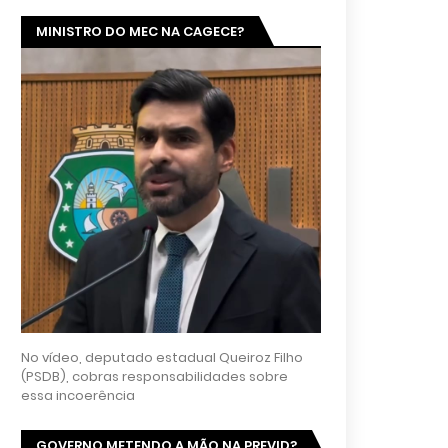
MINISTRO DO MEC NA CAGECE?
No vídeo, deputado estadual Queiroz Filho
(PSDB), cobras responsabilidades sobre
essa incoerência
GOVERNO METENDO A MÃO NA PREVID?