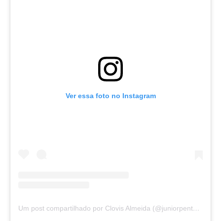
Ver essa foto no Instagram
Um post compartilhado por Clovis Almeida (@juniorpentecoste01)