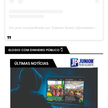
Um post compartilhado por Soldado Noelio (@soldadonoelio)
ELOGIO COM DINHEIRO PÚBLICO 👇