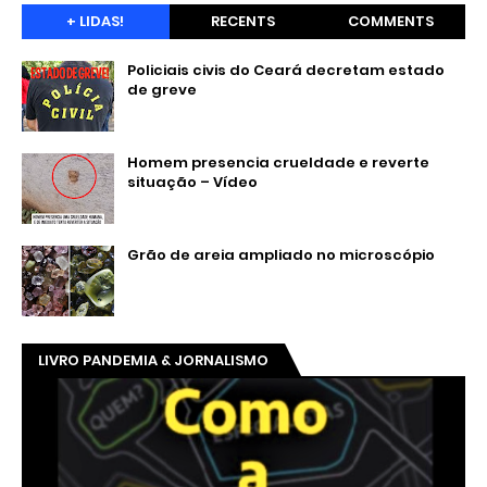
+ LIDAS!
RECENTS
COMMENTS
Policiais civis do Ceará decretam estado
de greve
Homem presencia crueldade e reverte
situação – Vídeo
Grão de areia ampliado no microscópio
LIVRO PANDEMIA & JORNALISMO