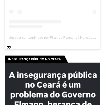
Um post compartilhado por Pirambu Pensante | Notícias & Entretenimento (@pirambupensante)
INSEGURANÇA PÚBLICO NO CEARÁ