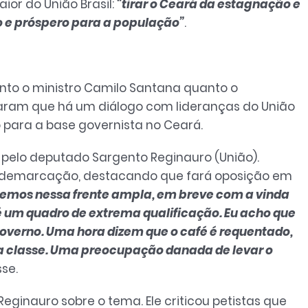
or do União Brasil:
“tirar o Ceará da estagnação e
to e próspero para a população”
.
anto o ministro Camilo Santana quanto o
aram que há um diálogo com lideranças do União
do para a base governista no Ceará.
 pelo deputado Sargento Reginauro (União).
sua demarcação, destacando que fará oposição em
emos nessa frente ampla, em breve com a vinda
 é um quadro de extrema qualificação. Eu acho que
overno. Uma hora dizem que o café é requentado,
ta classe. Uma preocupação danada de levar o
sse.
eginauro sobre o tema. Ele criticou petistas que