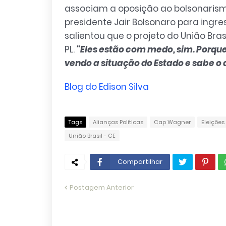
associam a oposição ao bolsonarism
presidente Jair Bolsonaro para ingre
salientou que o projeto do União Bra
PL.
“Eles estão com medo, sim. Porqu
vendo a situação do Estado e sabe o
Blog do Edison Silva
Tags
Alianças Políticas
Cap Wagner
Eleições
União Brasil - CE
Compartilhar
Postagem Anterior