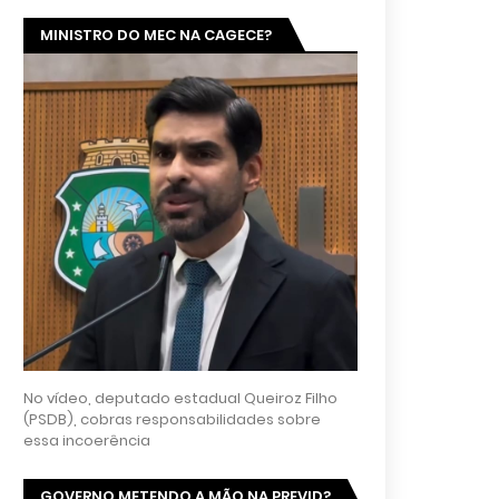
MINISTRO DO MEC NA CAGECE?
No vídeo, deputado estadual Queiroz Filho
(PSDB), cobras responsabilidades sobre
essa incoerência
GOVERNO METENDO A MÃO NA PREVID?