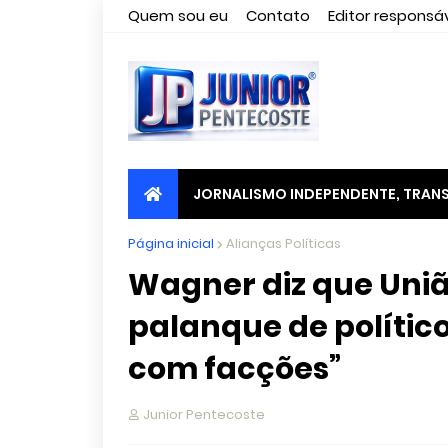
Quem sou eu
Contato
Editor responsáv
JORNALISMO INDEPENDENTE, TRANS
Página inicial
Alianças Políticas
Wagner diz que União
palanque de polític
com facções”
Junior Pentecoste