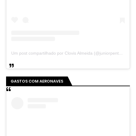
Um post compartilhado por Clovis Almeida (@juniorpentecoste01)
GASTOS COM AERONAVES