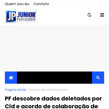
Quem sou eu
Contato
Editor responsável, jornalista Clovis Almeida.
Página inicial
JORNALISMO INDEPENDENTE, TRANSPARENTE E
Acordo de Colaboração
PF descobre dados deletados por
CRÍTICO
Cid e acordo de colaboração de