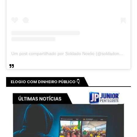
Um post compartilhado por Soldado Noelio (@soldadonoelio)
ELOGIO COM DINHEIRO PÚBLICO 👇