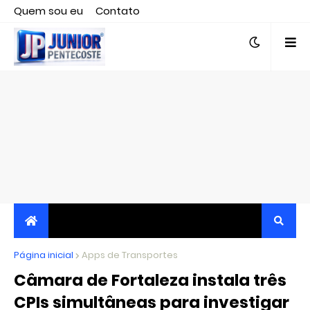
Quem sou eu
Contato
Editor responsável, jornalista Clovis Almeida.
Página inicial
JORNALISMO INDEPENDENTE, TRANSPARENTE E
Apps de Transportes
Câmara de Fortaleza instala três
CRÍTICO
CPIs simultâneas para investigar