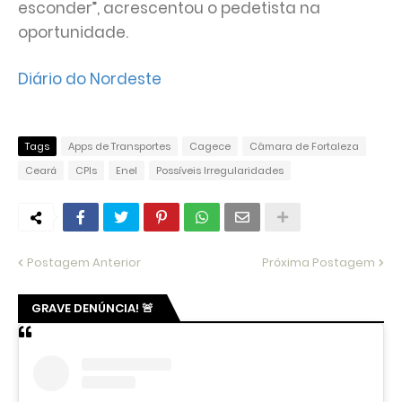
esconder”, acrescentou o pedetista na
oportunidade.
Diário do Nordeste
Tags
Apps de Transportes
Cagece
Câmara de Fortaleza
Ceará
CPIs
Enel
Possíveis Irregularidades
Postagem Anterior
Próxima Postagem
GRAVE DENÚNCIA! 🚨