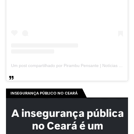
Um post compartilhado por Pirambu Pensante | Notícias & Entretenimento (@pirambupensante)
INSEGURANÇA PÚBLICO NO CEARÁ