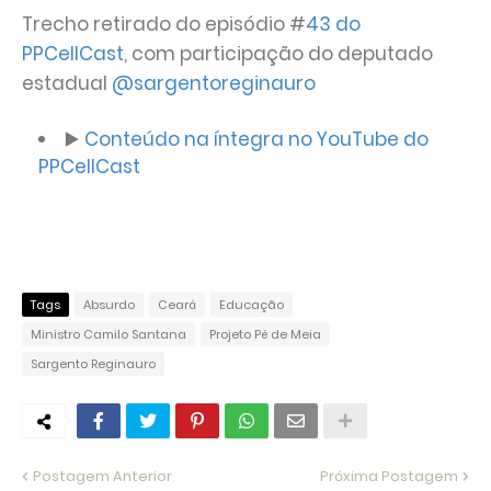
Trecho retirado do episódio #
43 do
PPCellCast
, com participação do deputado
estadual
@sargentoreginauro
▶️
Conteúdo na íntegra no YouTube do
PPCellCast
Tags
Absurdo
Ceará
Educação
Ministro Camilo Santana
Projeto Pé de Meia
Sargento Reginauro
Postagem Anterior
Próxima Postagem