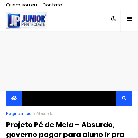
Quem sou eu
Contato
Editor responsável, jornalista Clovis Almeida.
Página inicial
JORNALISMO INDEPENDENTE, TRANSPARENTE E
Absurdo
Projeto Pé de Meia – Absurdo,
CRÍTICO
governo pagar para aluno ir pra