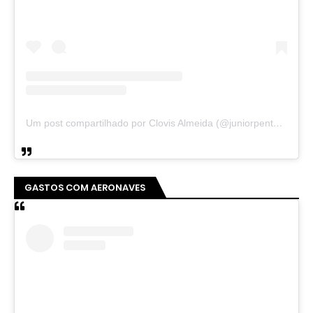
Um post compartilhado por Clovis Almeida (@juniorpentecoste01)
GASTOS COM AERONAVES