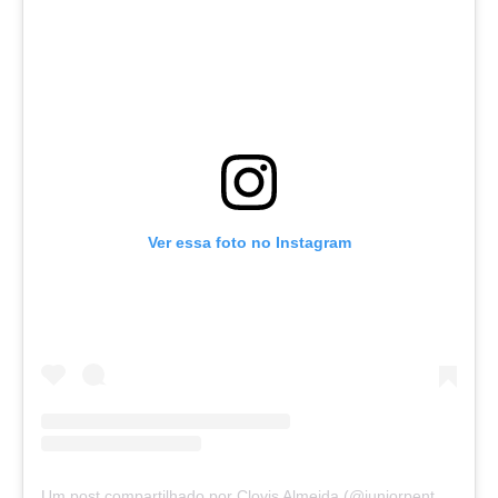
Ver essa foto no Instagram
Um post compartilhado por Clovis Almeida (@juniorpentecoste01)