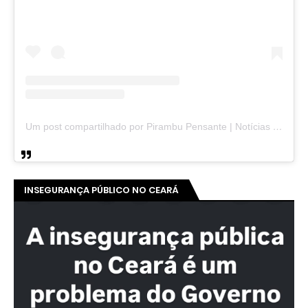
Um post compartilhado por Pirambu Pensante | Notícias & Entretenimento (@pirambupensante)
INSEGURANÇA PÚBLICO NO CEARÁ