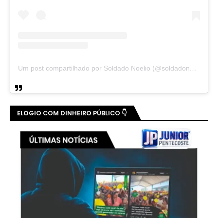
Um post compartilhado por Soldado Noelio (@soldadonoelio)
ELOGIO COM DINHEIRO PÚBLICO 👇