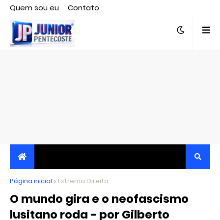
Quem sou eu
Contato
Editor responsável, jornalista Clovis Almeida.
Página inicial
JORNALISMO INDEPENDENTE, TRANSPARENTE E
Extrema Direita
O mundo gira e o neofascismo
CRÍTICO
lusitano roda - por Gilberto