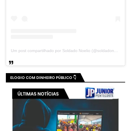
Um post compartilhado por Soldado Noelio (@soldadonoelio)
ELOGIO COM DINHEIRO PÚBLICO 👇