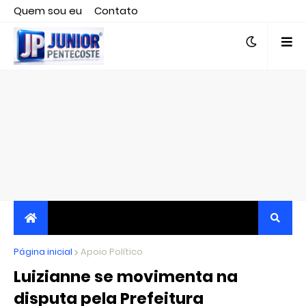
Quem sou eu
Contato
Editor responsável, jornalista Clovis Almeida.
Página inicial
JORNALISMO INDEPENDENTE, TRANSPARENTE E
Apoio Político
Luizianne se movimenta na
CRÍTICO
disputa pela Prefeitura