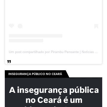
Um post compartilhado por Pirambu Pensante | Notícias & Entretenimento (@pirambupensante)
INSEGURANÇA PÚBLICO NO CEARÁ