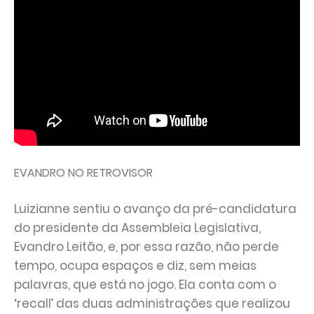
EVANDRO NO RETROVISOR
Luizianne sentiu o avanço da pré-candidatura
do presidente da Assembleia Legislativa,
Evandro Leitão, e, por essa razão, não perde
tempo, ocupa espaços e diz, sem meias
palavras, que está no jogo. Ela conta com o
‘recall’ das duas administrações que realizou