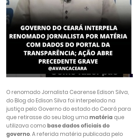
O renomado Jornalista Cearense Edison Silva,
do Blog do Edison Silva foi interpelado na
justiça pelo Governo do estado do Ceará para
que retirasse do seu blog uma
matéria
que
utilizava como
base dados oficiais do
governo
. A referida matéria publicada pelo