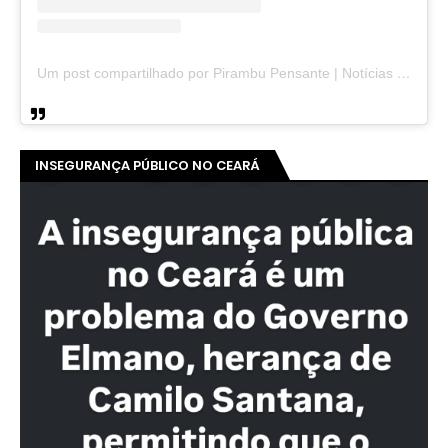
Um post compartilhado por Pirambu Pensante | Notícias & Entretenimento (@pirambupensante)
INSEGURANÇA PÚBLICO NO CEARÁ