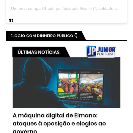
Um post compartilhado por Soldado Noelio (@soldadonoelio)
ELOGIO COM DINHEIRO PÚBLICO 👇