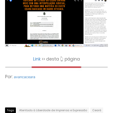
Link
>> desta 👆 página
Por:
avancaceara
Tags
Atentado à Liberdade de Imprensa e Expressão
Ceará