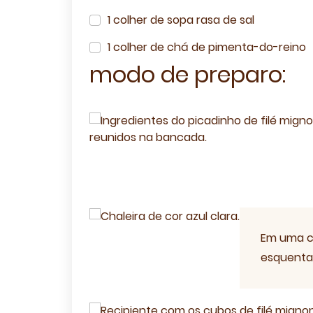
1 colher de sopa rasa de sal
1 colher de chá de pimenta-do-reino
modo de preparo:
Em uma ch
esquenta
Receiteria