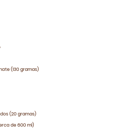
o
omate (130 gramas)
zados (20 gramas)
erca de 600 ml)