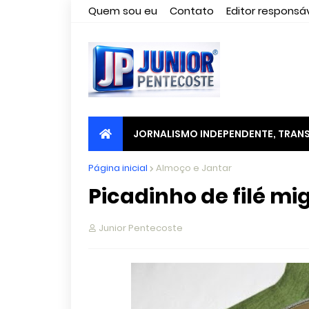
Quem sou eu
Contato
Editor responsáv
JORNALISMO INDEPENDENTE, TRANS
Página inicial
Almoço e Jantar
Picadinho de filé m
Junior Pentecoste