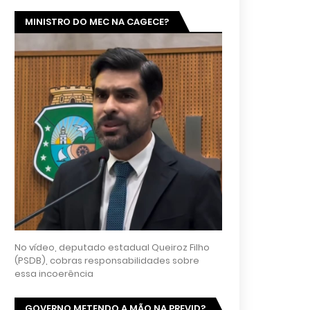
MINISTRO DO MEC NA CAGECE?
No vídeo, deputado estadual Queiroz Filho
(PSDB), cobras responsabilidades sobre
essa incoerência
GOVERNO METENDO A MÃO NA PREVID?