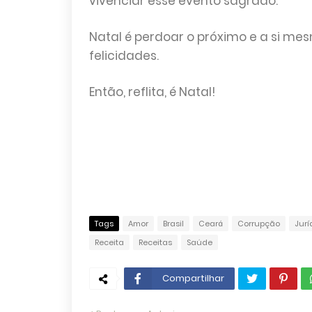
vivenciar esse evento sagrado.
Natal é perdoar o próximo e a si mes
felicidades.
Então, reflita, é Natal!
Tags
Amor
Brasil
Ceará
Corrupção
Jurí
Receita
Receitas
Saúde
Compartilhar