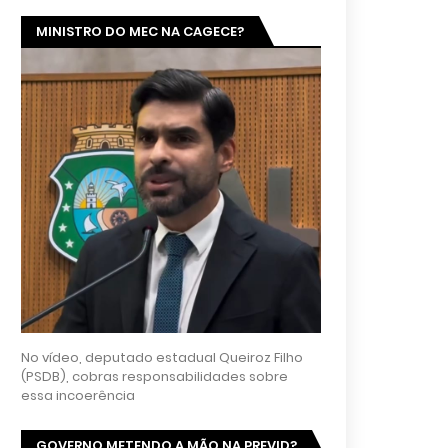
MINISTRO DO MEC NA CAGECE?
No vídeo, deputado estadual Queiroz Filho
(PSDB), cobras responsabilidades sobre
essa incoerência
GOVERNO METENDO A MÃO NA PREVID?