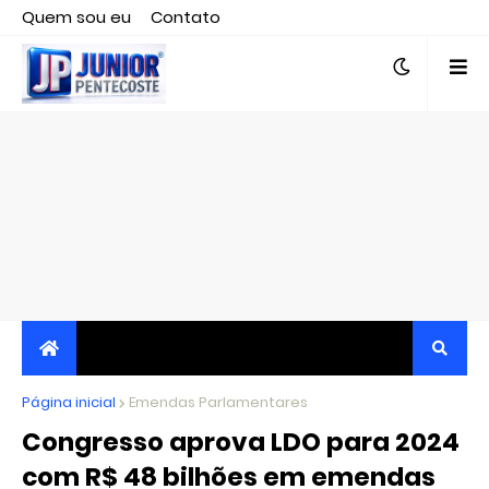
Quem sou eu
Contato
Editor responsável, jornalista Clovis Almeida.
Página inicial
JORNALISMO INDEPENDENTE, TRANSPARENTE E
Emendas Parlamentares
Congresso aprova LDO para 2024
CRÍTICO
com R$ 48 bilhões em emendas