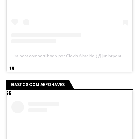
Um post compartilhado por Clovis Almeida (@juniorpentecoste01)
GASTOS COM AERONAVES