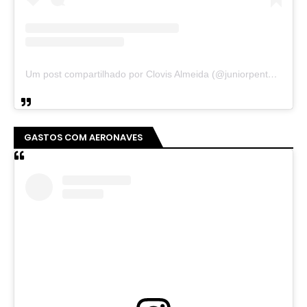
Um post compartilhado por Clovis Almeida (@juniorpentecoste01)
GASTOS COM AERONAVES