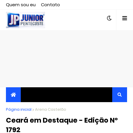
Quem sou eu
Contato
Editor responsável, jornalista Clovis Almeida.
Página inicial
JORNALISMO INDEPENDENTE, TRANSPARENTE E
Arena Castelão
Ceará em Destaque - Edição Nº
CRÍTICO
1792