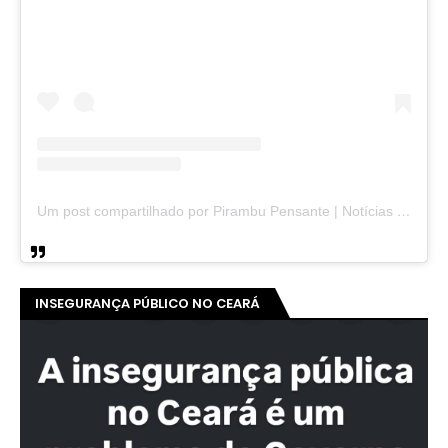
Um post compartilhado por Pirambu Pensante | Notícias & Entretenimento (@pirambupensante)
INSEGURANÇA PÚBLICO NO CEARÁ