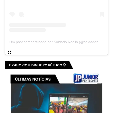
Um post compartilhado por Soldado Noelio (@soldadonoelio)
ELOGIO COM DINHEIRO PÚBLICO 👇