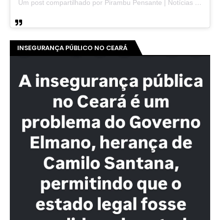
Um post compartilhado por Pirambu Pensante | Notícias & Entretenimento (@pirambupensante)
INSEGURANÇA PÚBLICO NO CEARÁ