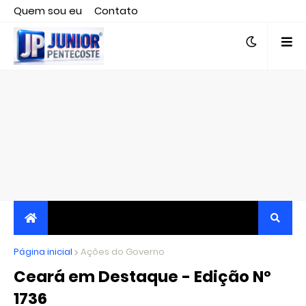
Quem sou eu
Contato
Editor responsável, jornalista Clovis Almeida.
Página inicial
JORNALISMO INDEPENDENTE, TRANSPARENTE E
Ações do Governo
Ceará em Destaque - Edição Nº
CRÍTICO
1736