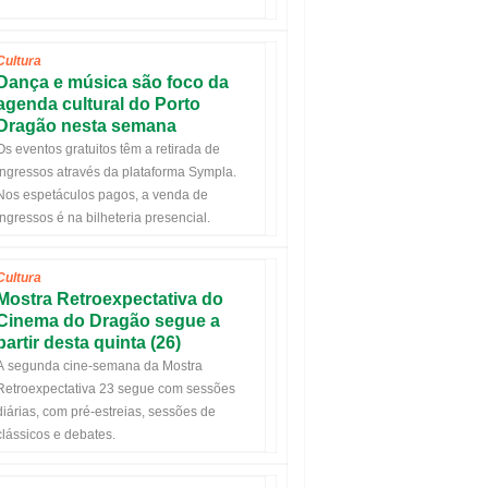
Cultura
Dança e música são foco da
agenda cultural do Porto
Dragão nesta semana
Os eventos gratuitos têm a retirada de
ingressos através da plataforma Sympla.
Nos espetáculos pagos, a venda de
ingressos é na bilheteria presencial.
Cultura
Mostra Retroexpectativa do
Cinema do Dragão segue a
partir desta quinta (26)
A
segunda
cine-semana da Mostra
Retroexpectativa 23 segue com sessões
diárias, com pré-estreias, sessões de
clássicos e debates.