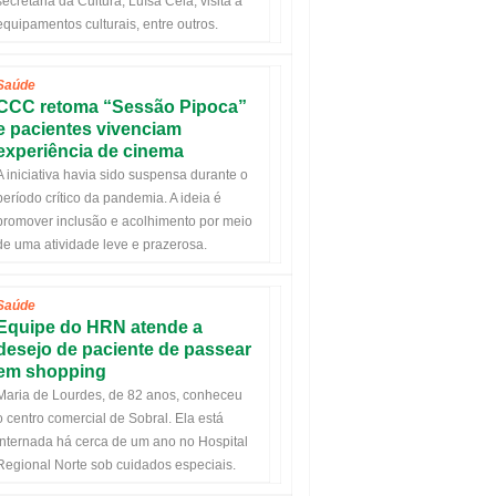
secretária da Cultura, Luísa Cela, visita a
equipamentos culturais, entre outros.
Saúde
CCC retoma “Sessão Pipoca”
e pacientes vivenciam
experiência de cinema
A iniciativa havia sido suspensa durante o
período crítico da pandemia. A ideia é
promover inclusão e acolhimento por meio
de uma atividade leve e prazerosa.
Saúde
Equipe do HRN atende a
desejo de paciente de passear
em shopping
Maria de Lourdes, de 82 anos, conheceu
o centro comercial de Sobral. Ela está
internada há cerca de um ano no Hospital
Regional Norte sob cuidados especiais.