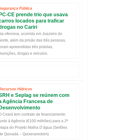
Segurança Pública
PC-CE prende trio que usava
carros locados para traficar
drogas no Cariri
Na ofensiva, ocorrida em Juazeiro do
Norte, além da prisão das três pessoas,
foram apreendidas três pistolas,
munições, drogas e veículos.
Recursos Hídricos
SRH e Seplag se reúnem com
a Agência Francesa de
Desenvolvimento
O Ceará tem contrato de financiamento
junto à Agência (€100 milhões) para a 2ª
etapa do Projeto Malha D’água (Sertões
de Quixadá – Quixeramobim).