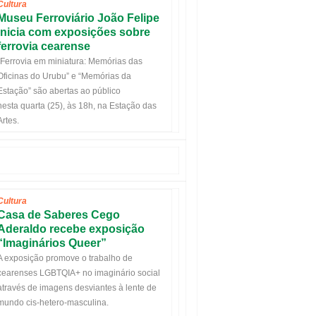
Cultura
Museu Ferroviário João Felipe
inicia com exposições sobre
ferrovia cearense
“Ferrovia em miniatura: Memórias das
Oficinas do Urubu” e “Memórias da
Estação” são abertas ao público
nesta
quarta
(25), às 18h, na Estação das
Artes.
Cultura
Casa de Saberes Cego
Aderaldo recebe exposição
“Imaginários Queer”
A exposição promove o trabalho de
cearenses LGBTQIA+ no imaginário social
através de imagens desviantes à lente de
mundo cis-hetero-masculina.