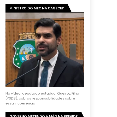
MINISTRO DO MEC NA CAGECE?
No vídeo, deputado estadual Queiroz Filho
(PSDB), cobras responsabilidades sobre
essa incoerência
GOVERNO METENDO A MÃO NA PREVID?