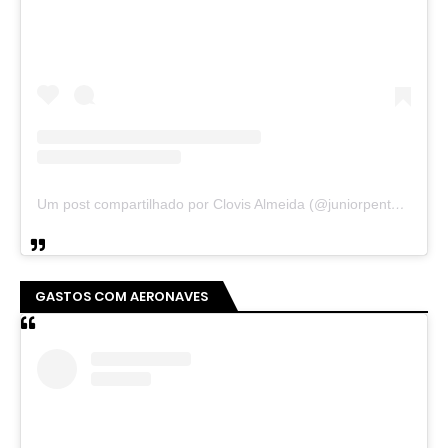
Um post compartilhado por Clovis Almeida (@juniorpentecoste01)
GASTOS COM AERONAVES