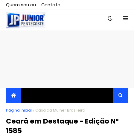
Quem sou eu
Contato
Editor responsável, jornalista Clovis Almeida.
Página inicial
JORNALISMO INDEPENDENTE, TRANSPARENTE E
Casa da Mulher Brasileira
Ceará em Destaque - Edição Nº
CRÍTICO
1585