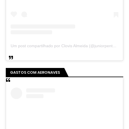
Um post compartilhado por Clovis Almeida (@juniorpentecoste01)
GASTOS COM AERONAVES