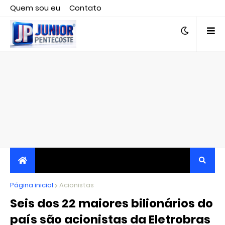
Quem sou eu
Contato
Editor responsável, jornalista Clovis Almeida.
Página inicial
JORNALISMO INDEPENDENTE, TRANSPARENTE E
Acionistas
Seis dos 22 maiores bilionários do
CRÍTICO
país são acionistas da Eletrobras