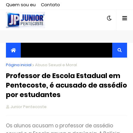
Quem sou eu
Contato
Editor responsável, jornalista Clovis Almeida.
Página inicial
JORNALISMO INDEPENDENTE, TRANSPARENTE E
Abuso Sexual e Moral
Professor de Escola Estadual em
CRÍTICO
Pentecoste, é acusado de assédio
por estudantes
Junior Pentecoste
Os alunos acusam o professor de assédio