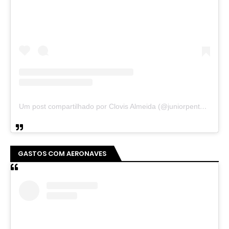
Um post compartilhado por Clovis Almeida (@juniorpentecoste01)
GASTOS COM AERONAVES