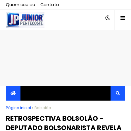
Quem sou eu
Contato
Editor responsável, jornalista Clovis Almeida.
Página inicial
JORNALISMO INDEPENDENTE, TRANSPARENTE E
Bolsolão
RETROSPECTIVA BOLSOLÃO -
CRÍTICO
DEPUTADO BOLSONARISTA REVELA