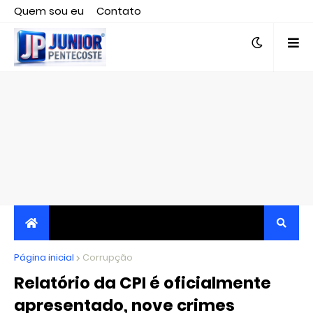
Quem sou eu
Contato
Editor responsável, jornalista Clovis Almeida.
Página inicial
JORNALISMO INDEPENDENTE, TRANSPARENTE E
Corrupção
Relatório da CPI é oficialmente
CRÍTICO
apresentado, nove crimes