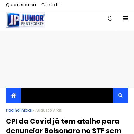
Quem sou eu
Contato
Editor responsável, jornalista Clovis Almeida.
Página inicial
JORNALISMO INDEPENDENTE, TRANSPARENTE E
Augusto Aras
CPI da Covid já tem atalho para
CRÍTICO
denunciar Bolsonaro no STF sem