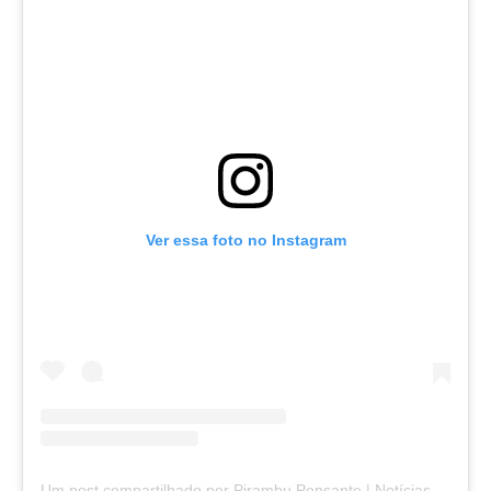
Ver essa foto no Instagram
Um post compartilhado por Pirambu Pensante | Notícias & Entretenimento (@pirambupensante)