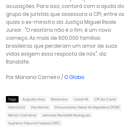
acusações. Para isso, contará com a ajuda do
grupo de juristas que assessora a CPI, entre os
quais o ex-ministro da Justiça Miguel Reale
Junior. "O relatório não é o fim, é um novo
começo. As mais de 600.000 famílias
brasileiras que perderam um amor de suas
vidas exigem essa resposta de nós", diz
Randolfe.
Por Mariana Carneiro /
O Globo
Tags
Augusto Aras
Bolsonaro
Covid-19
CPI da Covid
Denúncia
Pandemia
Procuradoria Geral da República (PGR)
Renan Calheiros
senador Randolfe Rodrigues
Supremo Tribunal Federal (STF)