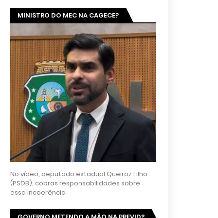
MINISTRO DO MEC NA CAGECE?
No vídeo, deputado estadual Queiroz Filho
(PSDB), cobras responsabilidades sobre
essa incoerência
GOVERNO METENDO A MÃO NA PREVID?