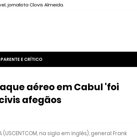
el, jornalista Clovis Almeida.
PARENTE E CRÍTICO
aque aéreo em Cabul 'foi
civis afegãos
(USCENTCOM, na sigla em inglês), general Frank