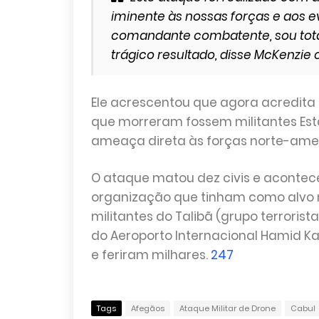
iminente às nossas forças e aos 
comandante combatente, sou tota
trágico resultado, disse McKenzie 
Ele acrescentou que agora acredita 
que morreram fossem militantes Es
ameaça direta às forças norte-amer
O ataque matou dez civis e acontec
organização que tinham como alvo m
militantes do Talibã (grupo terrorist
do Aeroporto Internacional Hamid 
e feriram milhares.
247
Tags
Afegãos
Ataque Militar de Drone
Cabul