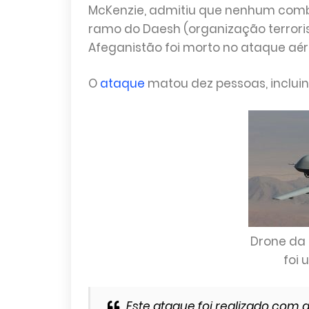
McKenzie, admitiu que nenhum comba
ramo do Daesh (organização terrorist
Afeganistão foi morto no ataque aé
O
ataque
matou dez pessoas, incluin
Drone da
foi
Este ataque foi realizado com