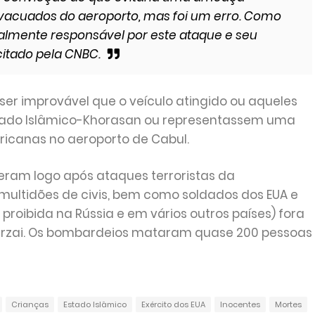
evacuados do aeroporto, mas foi um erro. Como
lmente responsável por este ataque e seu
citado pela CNBC.
ser improvável que o veículo atingido ou aqueles
tado Islâmico-Khorasan ou representassem uma
icanas no aeroporto de Cabul.
eram logo após ataques terroristas da
ultidões de civis, bem como soldados dos EUA e
a proibida na Rússia e em vários outros países) fora
Karzai. Os bombardeios mataram quase 200 pessoas
Crianças
Estado Islâmico
Exército dos EUA
Inocentes
Mortes