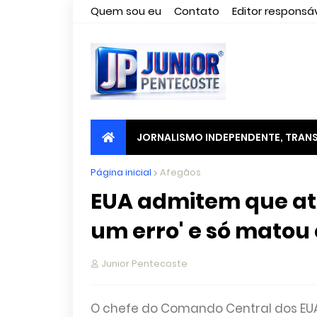
Quem sou eu
Contato
Editor responsáv
JORNALISMO INDEPENDENTE, TRANS
Página inicial
Afegãos
EUA admitem que at
um erro' e só matou 
Junior Pentecoste
O chefe do Comando Central dos EUA 