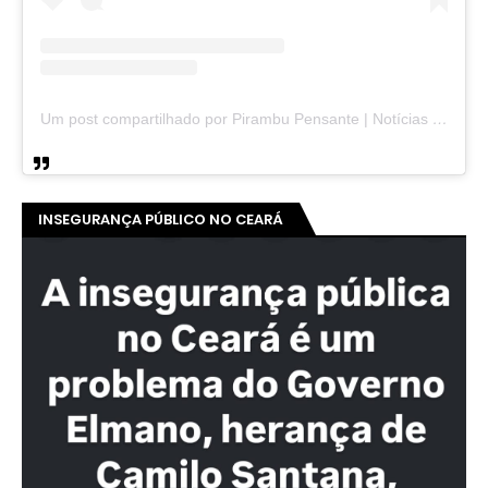
Um post compartilhado por Pirambu Pensante | Notícias & Entretenimento (@pirambupensante)
INSEGURANÇA PÚBLICO NO CEARÁ