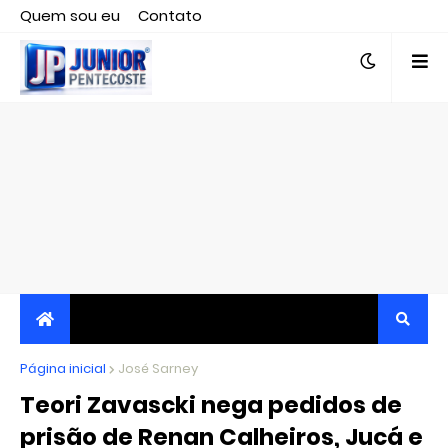
Quem sou eu
Contato
Editor responsável, jornalista Clovis Almeida.
Página inicial
JORNALISMO INDEPENDENTE, TRANSPARENTE E
José Sarney
Teori Zavascki nega pedidos de
CRÍTICO
prisão de Renan Calheiros, Jucá e