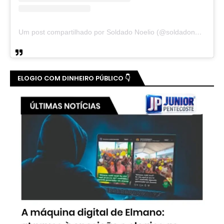
Um post compartilhado por Soldado Noelio (@soldadonoelio)
ELOGIO COM DINHEIRO PÚBLICO 👇