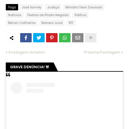
Tags
José Sarney
Justiça
Ministro Teori Zavascki
Notícias
Pedido de Prisão Negado
Política
Renan Calheiros
Romero Jucá
STF
Postagem Anterior
Próxima Postagem
GRAVE DENÚNCIA! 🚨