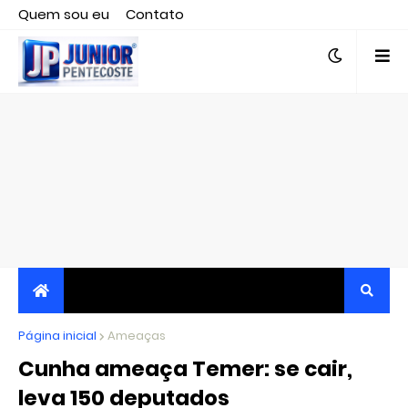
Quem sou eu
Contato
Editor responsável, jornalista Clovis Almeida.
Página inicial
JORNALISMO INDEPENDENTE, TRANSPARENTE E
Ameaças
Cunha ameaça Temer: se cair,
CRÍTICO
leva 150 deputados