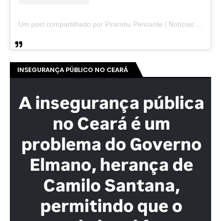
Um post compartilhado por Pirambu Pensante | Notícias & Entretenimento (@pirambupensante)
INSEGURANÇA PÚBLICO NO CEARÁ