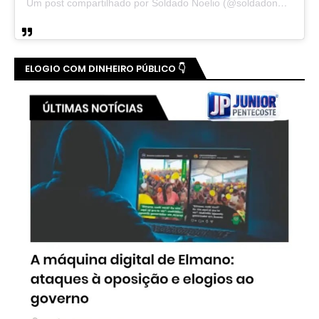
Um post compartilhado por Soldado Noelio (@soldadonoelio)
ELOGIO COM DINHEIRO PÚBLICO 👇