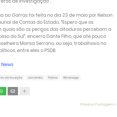
eras de investigação”.
a ao Garras foi feita no dia 23 de maio por Nelson
ibunal de Contas do Estado. “Espero que os
m quais são os perigos das ditaduras percebam a
o do Sul”, encerra Dante Filho, que até pouco
selheira Marisa Serrano, ou seja, trabalhava no
líticos, entre eles o PSDB.
 News
ado de Exceção
Jornalista
Polícia
Whatsapp
Próxima Postagem