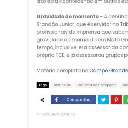
isso está acontecendo em outras esf
Gravidade do momento
– A denúnci
Brandão Junior, que é servidor no Tr
profissionais de imprensa que sabe
gravidade do momento em Mato Gross
tempo, inclusive, era assessor da con
próprio TCE, e já assessorou grupos po
Matéria completa no
Campo Grande
Tags
Denúncias
Esquema de Corrupção
Est
Compartilhar
Postagem Anterior