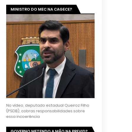
MINISTRO DO MEC NA CAGECE?
No vídeo, deputado estadual Queiroz Filho
(PSDB), cobras responsabilidades sobre
essa incoerência
GOVERNO METENDO A MÃO NA PREVID?