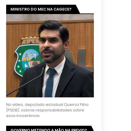
MINISTRO DO MEC NA CAGECE?
No vídeo, deputado estadual Queiroz Filho
(PSDB), cobras responsabilidades sobre
essa incoerência
GOVERNO METENDO A MÃO NA PREVID?