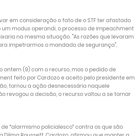
r em consideração o fato de o STF ter afastado
o um modus operandi, o processo de impeachment
ixaria na mesma situação. "As razões que levaram
para impetrarmos o mandado de segurança",
do ontem (9) com o recurso, mas o pedido de
nt feito por Cardozo e aceito pelo presidente em
ão, tornou a ação desnecessária naquele
 revogou a decisão, o recurso voltou a se tornar
de “alarmismo policialesco” contra os que são
 Dilma Rousseff, Cardozo, afirmou que manter a