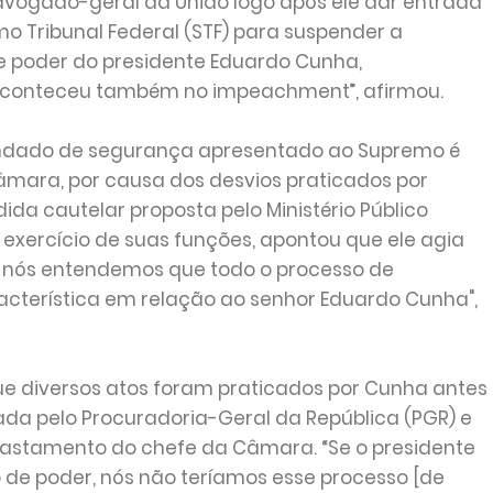
vogado-geral da União logo após ele dar entrada
Tribunal Federal (STF) para suspender a
e poder do presidente Eduardo Cunha,
 aconteceu também no impeachment”, afirmou.
andado de segurança apresentado ao Supremo é
âmara, por causa dos desvios praticados por
da cautelar proposta pelo Ministério Público
exercício de suas funções, apontou que ele agia
E nós entendemos que todo o processo de
erística em relação ao senhor Eduardo Cunha",
 diversos atos foram praticados por Cunha antes
da pelo Procuradoria-Geral da República (PGR) e
fastamento do chefe da Câmara. “Se o presidente
 de poder, nós não teríamos esse processo [de