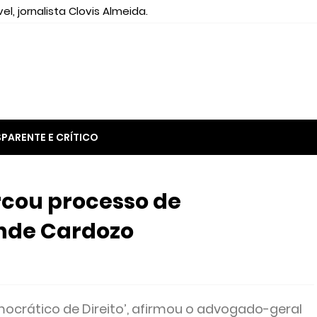
el, jornalista Clovis Almeida.
PARENTE E CRÍTICO
rcou processo de
nde Cardozo
crático de Direito’, afirmou o advogado-geral