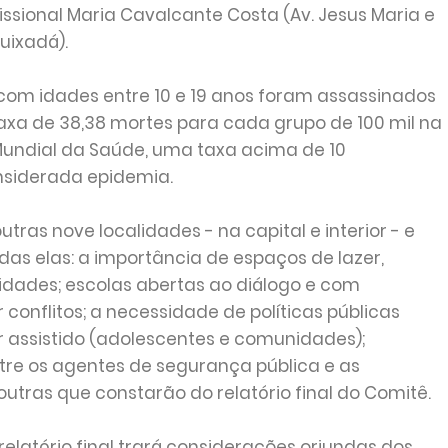
ssional Maria Cavalcante Costa (Av. Jesus Maria e
uixadá).
 com idades entre 10 e 19 anos foram assassinados
axa de 38,38 mortes para cada grupo de 100 mil na
undial da Saúde, uma taxa acima de 10
onsiderada epidemia.
tras nove localidades - na capital e interior - e
as elas: a importância de espaços de lazer,
idades; escolas abertas ao diálogo e com
onflitos; a necessidade de políticas públicas
r assistido (adolescentes e comunidades);
re os agentes de segurança pública e as
utras que constarão do relatório final do Comitê.
relatório final trará considerações oriundas dos