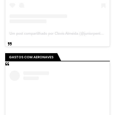
Um post compartilhado por Clovis Almeida (@juniorpentecoste01)
GASTOS COM AERONAVES