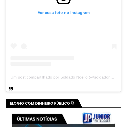
Ver essa foto no Instagram
Um post compartilhado por Soldado Noelio (@soldadonoelio)
ELOGIO COM DINHEIRO PÚBLICO 👇