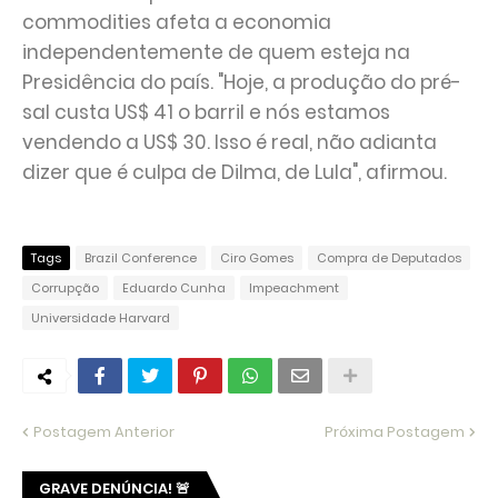
commodities afeta a economia
independentemente de quem esteja na
Presidência do país. "Hoje, a produção do pré-
sal custa US$ 41 o barril e nós estamos
vendendo a US$ 30. Isso é real, não adianta
dizer que é culpa de Dilma, de Lula", afirmou.
Tags
Brazil Conference
Ciro Gomes
Compra de Deputados
Corrupção
Eduardo Cunha
Impeachment
Universidade Harvard
Postagem Anterior
Próxima Postagem
GRAVE DENÚNCIA! 🚨