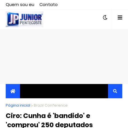
Quem sou eu
Contato
Editor responsável, jornalista Clovis Almeida.
Página inicial
JORNALISMO INDEPENDENTE, TRANSPARENTE E
Brazil Conference
Ciro: Cunha é 'bandido' e
CRÍTICO
'comprou' 250 deputados