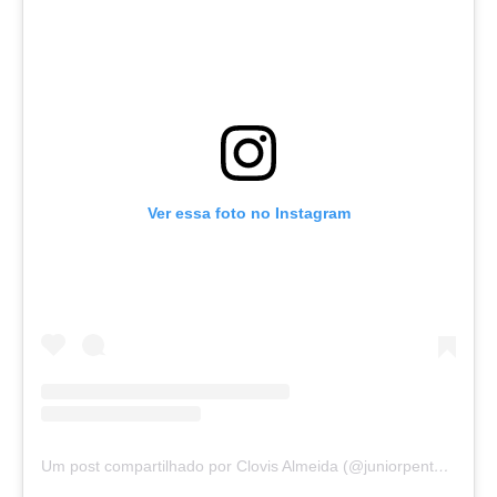
Ver essa foto no Instagram
Um post compartilhado por Clovis Almeida (@juniorpentecoste01)