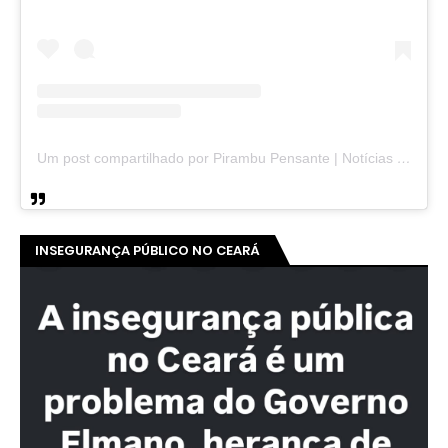
Um post compartilhado por Pirambu Pensante | Notícias & Entretenimento (@pirambupensante)
INSEGURANÇA PÚBLICO NO CEARÁ