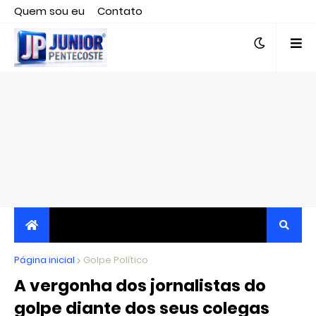
Quem sou eu
Contato
Editor responsável, jornalista Clovis Almeida.
Página inicial
JORNALISMO INDEPENDENTE, TRANSPARENTE E
Golpe Político
A vergonha dos jornalistas do
CRÍTICO
golpe diante dos seus colegas