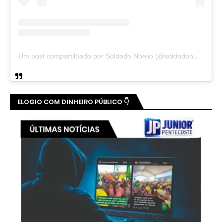
Um post compartilhado por Soldado Noelio (@soldadonoelio)
ELOGIO COM DINHEIRO PÚBLICO 👇