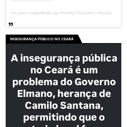
Um post compartilhado por Pirambu Pensante | Notícias & Entretenimento (@pirambupensante)
INSEGURANÇA PÚBLICO NO CEARÁ