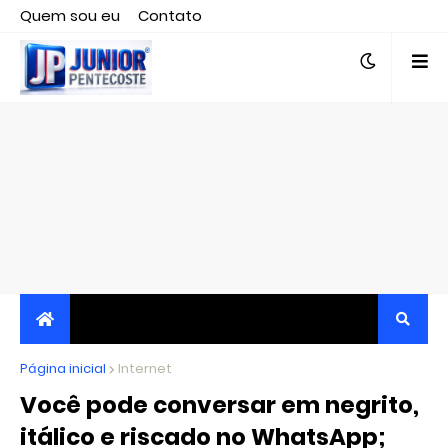
Quem sou eu
Contato
Editor responsável, jornalista Clovis Almeida.
Página inicial
JORNALISMO INDEPENDENTE, TRANSPARENTE E
Internet
Você pode conversar em negrito,
CRÍTICO
itálico e riscado no WhatsApp;