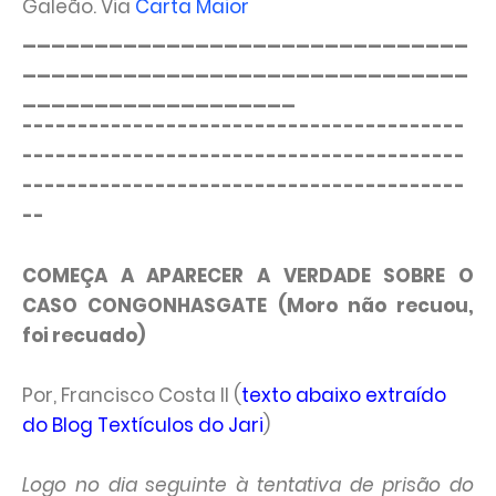
Galeão. Via
Carta Maior
_______________________________
_______________________________
___________________
----------------------------------------
----------------------------------------
----------------------------------------
--
COMEÇA A APARECER A VERDADE SOBRE O
CASO CONGONHASGATE (Moro não recuou,
foi recuado)
Por, Francisco Costa II (
texto abaixo extraído
do Blog Textículos do Jari
)
Logo no dia seguinte à tentativa de prisão do