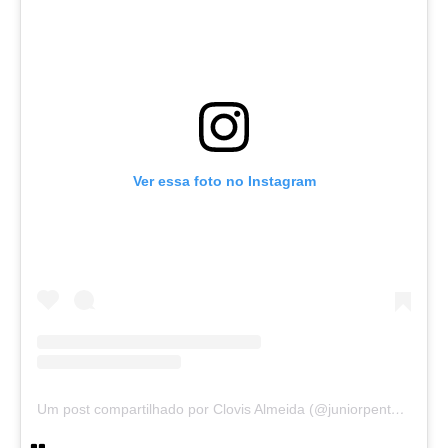
Ver essa foto no Instagram
Um post compartilhado por Clovis Almeida (@juniorpentecoste01)