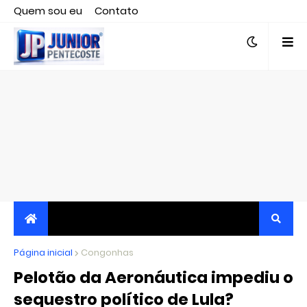
Quem sou eu
Contato
Editor responsável, jornalista Clovis Almeida.
Página inicial
JORNALISMO INDEPENDENTE, TRANSPARENTE E
Congonhas
Pelotão da Aeronáutica impediu o
CRÍTICO
sequestro político de Lula?