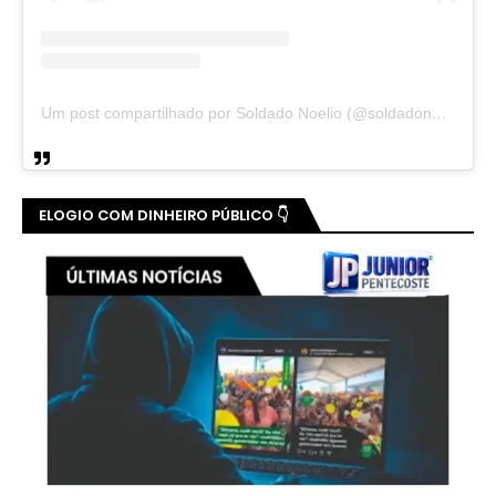
Um post compartilhado por Soldado Noelio (@soldadonoelio)
ELOGIO COM DINHEIRO PÚBLICO 👇